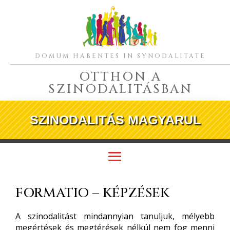
DOMUM HABENTES IN SYNODALITATE
OTTHON A
SZINODALITÁSBAN
SZINODALITÁS MAGYARUL
FORMATIO – KÉPZÉSEK
A szinodalitást mindannyian tanuljuk, mélyebb
megértések és megtérések nélkül nem fog menni