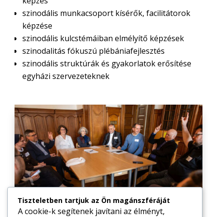
képzés
szinodális munkacsoport kísérők, facilitátorok
képzése
szinodális kulcstémáiban elmélyítő képzések
szinodalitás fókuszú plébániafejlesztés
szinodális struktúrák és gyakorlatok erősítése
egyházi szervezeteknek
Tiszteletben tartjuk az Ön magánszféráját
A cookie-k segítenek javítani az élményt,