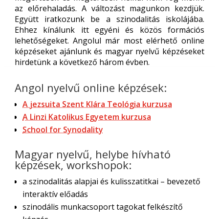
az előrehaladás. A változást magunkon kezdjük.
Együtt iratkozunk be a szinodalitás iskolájába.
Ehhez kínálunk itt egyéni és közös formációs
lehetőségeket. Angolul már most elérhető online
képzéseket ajánlunk és magyar nyelvű képzéseket
hirdetünk a következő három évben.
Angol nyelvű online képzések:
A jezsuita Szent Klára Teológia kurzusa
A Linzi Katolikus Egyetem kurzusa
School for Synodality
Magyar nyelvű, helybe hívható
képzések, workshopok:
a szinodalitás alapjai és kulisszatitkai – bevezető
interaktív előadás
szinodális munkacsoport tagokat felkészítő