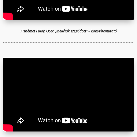
Kisnémet Fülöp OSB: „Melléjük szegődött” – könyvbemutató