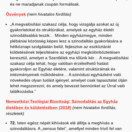
és ne maradjanak csupán formálisak.
Ösvények
(nem hivatalos fordítás)
„A megvalósítási szakasz célja, hogy vizsgálja azokat az új
gyakorlatokat és struktúrákat, amelyek az egyház életét
szinodálisabbá teszik… Minden egyházmegye, minden
plébániai közösség képes lesz a szinodalitás gyakorlására a
hétköznapi szolgálatán belül, fejlesztve az eszköztárát
küldetésének teljesítésére az egyházi megkülönböztetésen
keresztül, amelyet a Szentlélek ma tőlünk kér… A megvalósítási
szakasz célja tehát, hogy valóban érzékelhető hatást
gyakoroljon az Egyház életére, valamint struktúráinak és
intézményeinek működésére… A szinódusi egyházként való
növekedés olyan tudást igényel, amelyet csak tapasztalat útján
lehet megszerezni, és amely bevezet bennünket az Úrral való
találkozásba.”
Nemzetközi Teológiai Bizottság: Szinodalitás az Egyház
életében és küldetésében (2018)
(nem hivatalos fordítás,
részletek)
72.
Isten egész népét kihívások elé állítja a meghívás a
szinodalitásra. A „sensus fidei”, amellyel minden hívő fel van