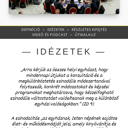
DEFINÍCIÓ
∴
IDÉZETEK
∴
RÉSZLETES KIFEJTÉS
VIDEÓ ÉS PODCAST
∴
ÚTIKALAUZ
— IDÉZETEK —
„Arra kérjük az összes helyi egyházat, hogy
mindennapi útjukat a konzultáció és a
megkülönböztetés szinodális módszertanával
folytassák, konkrét módozatokat és képzési
programokat meghatározva, hogy kézzelfogható
szinodális változtatást valósítsanak meg a különböző
egyházi valóságokban.” (ZD 9)
A szinodalitás „az egyháznak, Isten népének sajátos
élet- és működésmódját jelzi, amely kinyilvánítja és