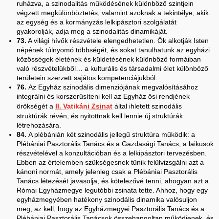
ruházva, a szinodalitás működésének különböző szintjein
végzett megkülönböztetés, valamint azoknak a tekintélye, akik
az egység és a kormányzás lelkipásztori szolgálatát
gyakorolják, adja meg a szinodalitás dinamikáját.
73.
A világi hívők részvétele elengedhetetlen. Ők alkotják Isten
népének túlnyomó többségét, és sokat tanulhatunk az egyházi
közösségek életének és küldetésének különböző formáiban
való részvételükből… a kulturális és társadalmi élet különböző
területein szerzett sajátos kompetenciájukból.
76.
Az Egyház szinodális dimenziójának megvalósításához
integrálni és korszerűsíteni kell az Egyház ősi rendjének
örökségét a
II. Vatikáni Zsinat
által ihletett szinodális
struktúrák révén, és nyitottnak kell lennie új struktúrák
létrehozására.
84.
A plébánián két szinodális jellegű struktúra működik: a
Plébániai Pasztorális Tanács és a Gazdasági Tanács, a laikusok
részvételével a konzultációban és a lelkipásztori tervezésben.
Ebben az értelemben szükségesnek tűnik felülvizsgálni azt a
kánoni normát, amely jelenleg csak a Plébániai Pasztorális
Tanács létezését javasolja, és kötelezővé tenni, ahogyan azt a
Római Egyházmegye legutóbbi zsinata tette. Ahhoz, hogy egy
egyházmegyében hatékony szinodális dinamika valósuljon
meg, az kell, hogy az Egyházmegyei Pasztorális Tanács és a
Plébániai Pasztorális Tanácsok összehangoltan működjenek, és