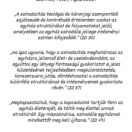
„A szinodalitás teológiai és kánonjogi szempontból
sajátosabb és konkrétabb értelemben azokat az
egyházi struktúrákat és folyamatokat jelöli,
amelyekben az egyház szinodális jellege intézményi
szinten kifejeződik.” (ZD 30)
„Ha igaz ugyanis, hogy a szinodalitás meghatározza az
egyházra jellemző élet- és cselekvésmódot, az
egyúttal egy lényegi fontosságú gyakorlatot is jelez
küldetésének teljesítésében: megkülönböztetés,
konszenzusra jutás, döntéshozatal a szinodalitás
különféle struktúráinak és intézményeinek gyakorlata
révén.” (ZD 87)
„Megtapasztaltuk, hogy a
kapcsolatok
tartják fenn az
egyház életerejét, és töltik meg élettel annak
struktúráit
. Egy misszionárius, szinodális egyháznak
mindkettőt meg kell újítania.” (ZD 49)