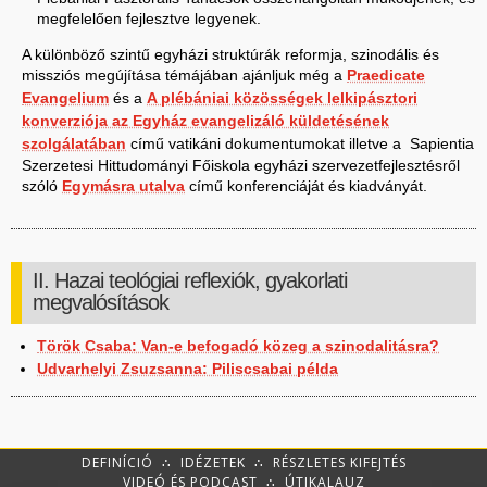
megfelelően fejlesztve legyenek.
A különböző szintű egyházi struktúrák reformja, szinodális és
missziós megújítása témájában ajánljuk még a
Praedicate
Evangelium
és a
A plébániai közösségek lelkipásztori
konverziója az Egyház evangelizáló küldetésének
szolgálatában
című vatikáni dokumentumokat illetve a Sapientia
Szerzetesi Hittudományi Főiskola egyházi szervezetfejlesztésről
szóló
Egymásra utalva
című konferenciáját és kiadványát.
II. Hazai teológiai reflexiók, gyakorlati
megvalósítások
Török Csaba: Van-e befogadó közeg a szinodalitásra?
Udvarhelyi Zsuzsanna: Piliscsabai példa
DEFINÍCIÓ
∴
IDÉZETEK
∴
RÉSZLETES KIFEJTÉS
VIDEÓ ÉS PODCAST
∴
ÚTIKALAUZ