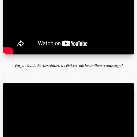
Varga László: Párbeszédben a Lélekkel, párbeszédben a papsággal