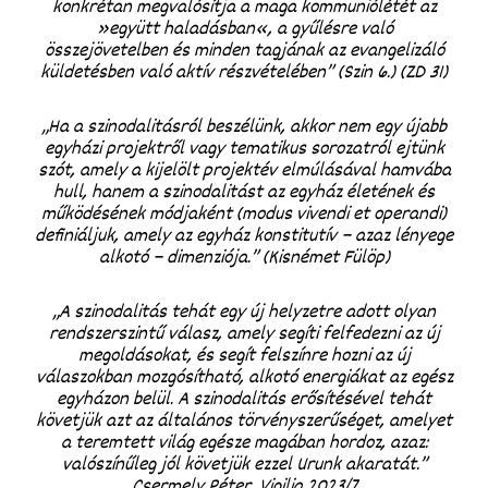
konkrétan megvalósítja a maga kommuniólétét az
»együtt haladásban«, a gyűlésre való
összejövetelben és minden tagjának az evangelizáló
küldetésben való aktív részvételében” (Szin 6.) (ZD 31)
„Ha a szinodalitásról beszélünk, akkor nem egy újabb
egyházi projektről vagy tematikus sorozatról ejtünk
szót, amely a kijelölt projektév elmúlásával hamvába
hull, hanem a szinodalitást az egyház életének és
működésének módjaként
(modus vivendi et operandi)
definiáljuk, amely az egyház konstitutív – azaz lényege
alkotó – dimenziója.” (Kisnémet Fülöp)
„A szinodalitás tehát egy új helyzetre adott olyan
rendszerszintű válasz, amely segíti felfedezni az új
megoldásokat, és segít felszínre hozni az új
válaszokban mozgósítható, alkotó energiákat az egész
egyházon belül. A szinodalitás erősítésével tehát
követjük azt az általános törvényszerűséget, amelyet
a teremtett világ egésze magában hordoz, azaz:
valószínűleg jól követjük ezzel Urunk akaratát.”
Csermely Péter, Vigilia 2023/7