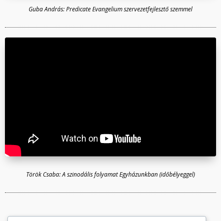
Guba András: Predicate Evangelium szervezetfejlesztő szemmel
Török Csaba: A szinodális folyamat Egyházunkban (időbélyeggel)