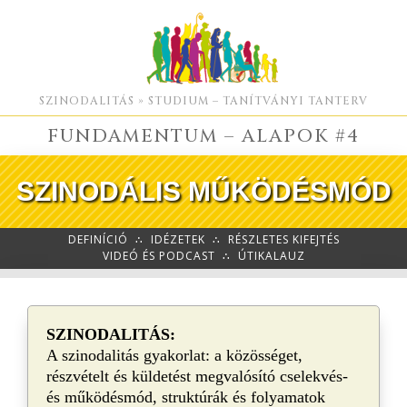
SZINODALITÁS » STUDIUM – TANÍTVÁNYI TANTERV
FUNDAMENTUM – ALAPOK #4
SZINODÁLIS MŰKÖDÉSMÓD
DEFINÍCIÓ
∴
IDÉZETEK
∴
RÉSZLETES KIFEJTÉS
VIDEÓ ÉS PODCAST
∴
ÚTIKALAUZ
SZINODALITÁS:
A szinodalitás gyakorlat: a közösséget,
részvételt és küldetést megvalósító cselekvés-
és működésmód, struktúrák és folyamatok