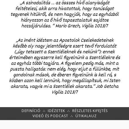
„A szinodalitás … az összes hívő alanyiságát
feltételezi, akik arra hivatottak, hogy tanúságot
tegyenek hitükről, és nem hagyják, hogy az egyházból
hiányozzon az ő hívő tapasztalatuk sajátos
hozzájárulása. “ Mario Grech, Vigilia 2023/7
„Az imént idéztem az Apostolok Cselekedeteinek
később oly nagy jelentőségre szert tevő fordulatát
(„úgy tetszett a Szentléleknek és nekünk”): ennek
értelmében egyszerre kell figyelnünk a Szentlélekre és
az egyház többi tagjára. A figyelem pedig más, mint a
puszta hallgatás: nem elég, hogy eljut a fülünkbe, mit
gondolnak mások, de éberen figyelnünk is kell rá, s
közben azon kell lennünk, hogy megállapítsuk, mi Isten
akarata, vagyis mi a Szentlélek akarata.” Job Getcha
Vigilia 2023/7
DEFINÍCIÓ
∴
IDÉZETEK
∴
RÉSZLETES KIFEJTÉS
VIDEÓ ÉS PODCAST
∴
ÚTIKALAUZ