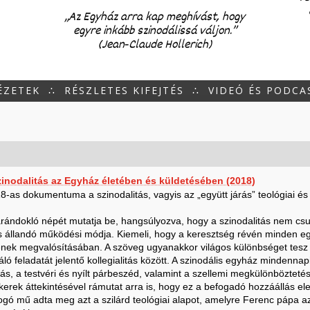
„Az Egyház arra kap meghívást, hogy
egyre inkább szinodálissá váljon.”
(Jean‑Claude Hollerich)
ÉZETEK
∴
RÉSZLETES KIFEJTÉS
∴
VIDEÓ ÉS PODCA
zinodalitás az Egyház életében és küldetésében (2018)
-as dokumentuma a szinodalitás, vagyis az „együtt járás” teológiai és p
zarándokló népét mutatja be, hangsúlyozva, hogy a szinodalitás nem cs
 állandó működési módja. Kiemeli, hogy a keresztség révén minden eg
ek megvalósításában. A szöveg ugyanakkor világos különbséget tesz a 
áló feladatát jelentő kollegialitás között. A szinodális egyház mindenn
, a testvéri és nyílt párbeszéd, valamint a szellemi megkülönböztetés
kerek áttekintésével rámutat arra is, hogy ez a befogadó hozzáállás e
ó mű adta meg azt a szilárd teológiai alapot, amelyre Ferenc pápa a