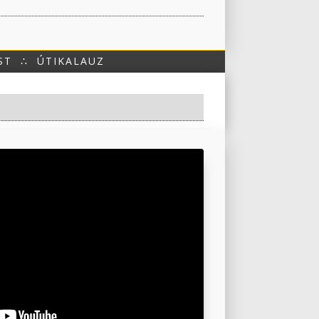
ST
∴
ÚTIKALAUZ