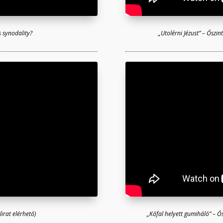
s synodality?
„Utolérni Jézust” – Őszi
irat elérhető)
„Kőfal helyett gumiháló” – Ő