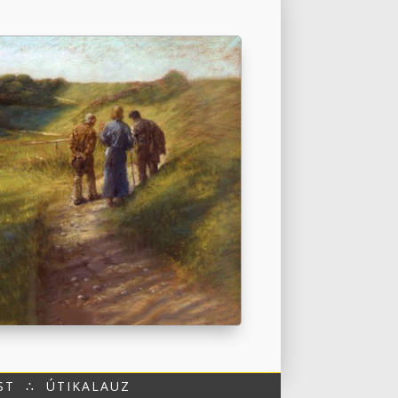
ST
∴
ÚTIKALAUZ