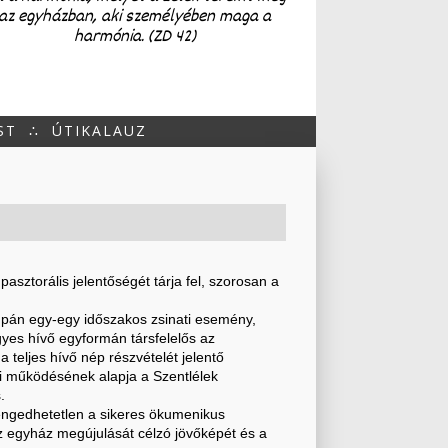
az egyházban, aki személyében maga a
harmónia. (ZD 42)
ST
∴
ÚTIKALAUZ
asztorális jelentőségét tárja fel, szorosan a
upán egy-egy időszakos zsinati esemény,
yes hívő egyformán társfelelős az
teljes hívő nép részvételét jelentő
api működésének alapja a Szentlélek
.
lengedhetetlen a sikeres ökumenikus
z egyház megújulását célzó jövőképét és a