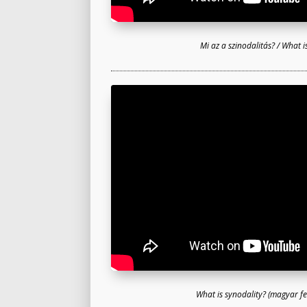
Mi az a szinodalitás? / What i
What is synodality? (magyar fel