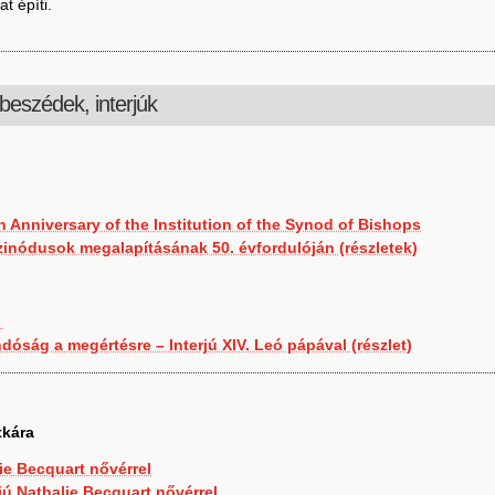
t építi.
beszédek, interjúk
Anniversary of the Institution of the Synod of Bishops
inódusok megalapításának 50. évfordulóján (részletek)
t
ndóság a megértésre – Interjú XIV. Leó pápával (részlet)
tkára
lie Becquart nővérrel
jú Nathalie Becquart nővérrel