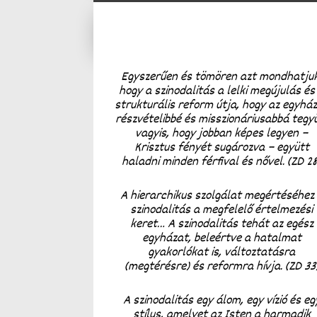
Egyszerűen és tömören azt mondhatjuk
hogy a szinodalitás a lelki megújulás és
strukturális reform útja, hogy az egyhá
részvételibbé és misszionáriusabbá tegy
vagyis, hogy jobban képes legyen –
Krisztus fényét sugározva – együtt
haladni minden férfival és nővel. (ZD 28
A hierarchikus szolgálat megértéséhez
szinodalitás a megfelelő értelmezési
keret… A szinodalitás tehát az egész
egyházat, beleértve a hatalmat
gyakorlókat is, változtatásra
(megtérésre) és reformra hívja. (ZD 33
A szinodalitás egy álom, egy vízió és eg
stílus, amelyet az Isten a harmadik