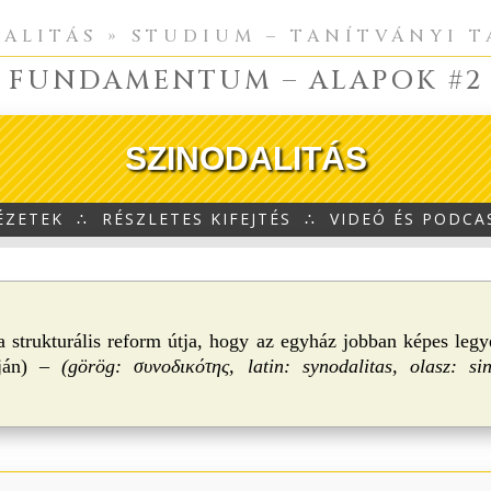
ALITÁS » STUDIUM – TANÍTVÁNYI 
FUNDAMENTUM – ALAPOK #2
SZINODALITÁS
ÉZETEK
∴
RÉSZLETES KIFEJTÉS
∴
VIDEÓ ÉS PODCA
 a strukturális reform útja, hogy az egyház jobban képes legy
pján) –
(görög: συνοδικότης, latin: synodalitas, olasz: si