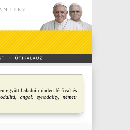
TANTERV
ST
∴
ÚTIKALAUZ
en együtt haladni minden férfival és
nodalità, angol: synodality, német: