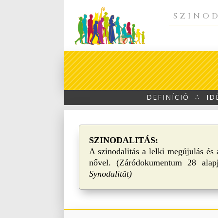
SZINOD
DEFINÍCIÓ
∴
ID
SZINODALITÁS:
A szinodalitás a lelki megújulás és
nővel. (Záródokumentum 28 ala
Synodalität)