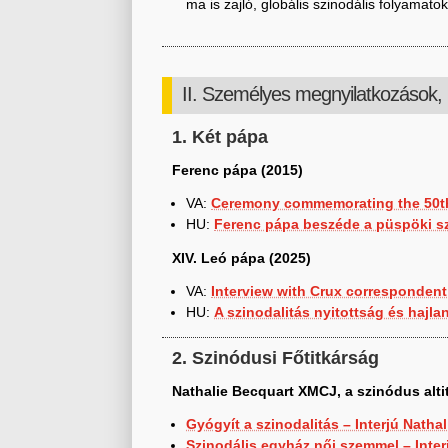
ma is zajló, globális szinodális folyamatoka
II. Személyes megnyilatkozások, 
1. Két pápa
Ferenc pápa (2015)
VA:
Ceremony commemorating the 50th 
HU:
Ferenc pápa beszéde a püspöki sz
XIV. Leó pápa (2025)
VA:
Interview with Crux corresponden
HU:
A szinodalitás nyitottság és hajla
2. Szinódusi Főtitkárság
Nathalie Becquart XMCJ, a szinódus alti
Gyógyít a szinodalitás – Interjú Natha
Szinodális egyház női szemmel – Inter