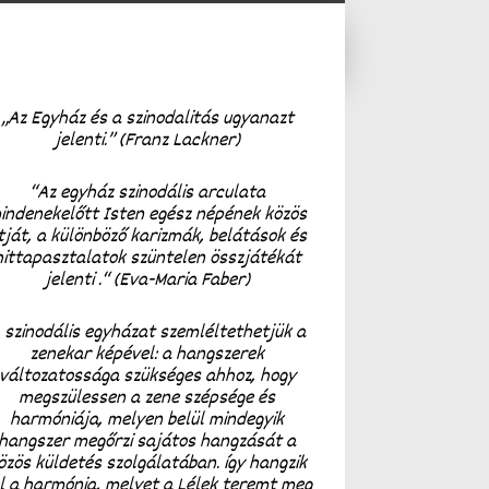
„Az Egyház és a szinodalitás ugyanazt
jelenti.” (Franz Lackner)
“Az egyház szinodális arculata
indenekelőtt Isten egész népének közös
tját, a különböző karizmák, belátások és
hittapasztalatok szüntelen összjátékát
jelenti .“ (Eva-Maria Faber)
 szinodális egyházat szemléltethetjük a
zenekar képével: a hangszerek
változatossága szükséges ahhoz, hogy
megszülessen a zene szépsége és
harmóniája, melyen belül mindegyik
hangszer megőrzi sajátos hangzását a
özös küldetés szolgálatában. így hangzik
l a harmónia, melyet a Lélek teremt meg