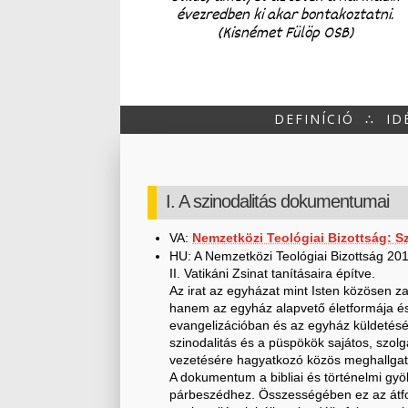
évezredben ki akar bontakoztatni.
(Kisnémet Fülöp OSB)
DEFINÍCIÓ
∴
ID
I. A szinodalitás dokumentumai
VA:
Nemzetközi Teológiai Bizottság: S
HU: A Nemzetközi Teológiai Bizottság 2018
II. Vatikáni Zsinat tanításaira építve.
Az irat az egyházat mint Isten közösen 
hanem az egyház alapvető életformája és
evangelizációban és az egyház küldetésén
szinodalitás és a püspökök sajátos, szolg
vezetésére hagyatkozó közös meghallgatás
A dokumentum a bibliai és történelmi gyö
párbeszédhez. Összességében ez az átfog