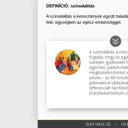
DEFINÍCIÓ:
szinodalitás
A szinodalitás a keresztények együtt haladá
felé, egységben az egész emberiséggel.
A szinodalitás a mis
foglalja, hogy az egy
szintjein gyűléseket 
egymást, párbeszéde
megkülönböztetést 
jutunk – az élő Krisz
jelenvalóvá válásána
differenciált társfel
(Záródokumentum 2
DEFINÍCIÓ
∴
ID