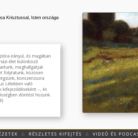
sa Krisztussal, Isten országa
szióra irányul, és magában
házi élet különböző
tartunk, meghallgatjuk
t folytatunk, közösen
végzünk, konszenzusra
tus Lélekben való
k kifejeződéseként –, és
elősségben döntést hozunk.
8)
ÉZETEK
∴
RÉSZLETES KIFEJTÉS
∴
VIDEÓ ÉS PODCA