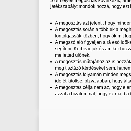
Személyes megosztás következik, ame
játékszabályt mondok hozzá, hogy ezt i
A megosztás azt jelenti, hogy mind
A megosztás során a többiek a meghal
fontolgassák közben, hogy ők mit f
A megszólaló figyeljen a rá eső idők
segíteni. Körbeadjuk és amikor hozz
melletted ülőnek.
A megosztás műfajához az is hozzát
még tisztázó kérdéseket sem, hanem
A megosztás folyamán minden megszól
idejét kitöltse, bízva abban, hogy á
A megosztás célja nem az, hogy ele
azzal a bizalommal, hogy ez majd a 