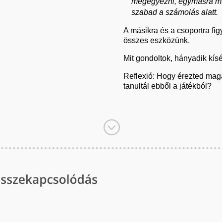
megegyezni, egymásra mut
szabad a számolás alatt.
A másikra és a csoportra fi
összes eszközünk.
Mit gondoltok, hányadik kísé
Reflexió: Hogy érezted maga
tanultál ebből a játékból?
;