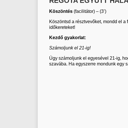
RÉGÓTA EGYÜTT HALA
Köszöntés
(facilitátor) – (3’)
Köszöntsd a résztvevőket, mondd el a 
időkereteket!
Kezdő gyakorlat:
Számoljunk el 21-ig!
Úgy számoljunk el egyesével 21-ig, 
szavába. Ha egyszerre mondunk egy sz