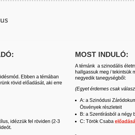
DÓ:
MOST INDULÓ:
A témánk a szinodális éle
hallgassuk meg / tekintsük 
ködésmód. Ebben a témában
negyedik tanegységből:
ünk rövid előadását, aki erre
(Egyet érdemes csak válasz
A: a Szinódusi Záródok
Ösvények részleteit
B: a Szentírásból a négy 
ílus, idézzük fel röviden (2-3
C: Török Csaba
előadásá
videót.