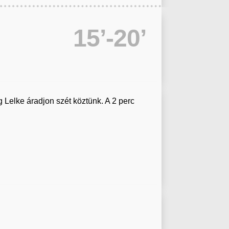
15’-20’
Lelke áradjon szét köztünk. A 2 perc