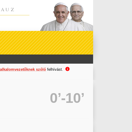
LAUZ

alkalomvezetőknek szóló
felhívást.
0’-10’