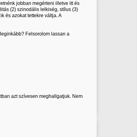
nénk jobban megérteni illetve itt és
s (2) szinodális lelkiség, stílus (3)
és azokat tettekre váltja. A
l leginkább? Felsorolom lassan a
datban azt szívesen meghallgatjuk. Nem