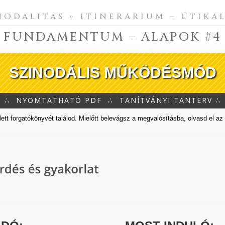
NODALITÁS » ITINERARIUM – ÚTIKA
FUNDAMENTUM – ALAPOK #4
SZINODÁLIS MŰKÖDÉSMÓD
∴
NYOMTATHATÓ PDF
∴
TANÍTVÁNYI TANTERV
∴
tt forgatókönyvét találod. Mielőtt belevágsz a megvalósításba, olvasd el az