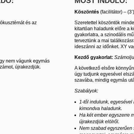
DÓ:
MOST INDULÓ:
Köszöntés
(facilitátor) – (3’
fókusztémát és az
Szeretettel köszöntök minden
kitartóan haladunk előre a
gyakorlatra, a szinodális m
terveztünk a mai találkozásr
ideszánni az időnket. XY va
Kezdő gyakorlat:
Számolju
hogy nem vágunk egymás
ámot, újrakezdjük.
A következő elsőre könnyűn
úgy tudjunk egyesével els
szavába, mindig egymás ut
Szabályok:
1-től indulunk, egyeséve
kimondva haladunk.
Ha két ember egyszerre m
újrakezdjük elölről.
Nem szabad egyszerűen s