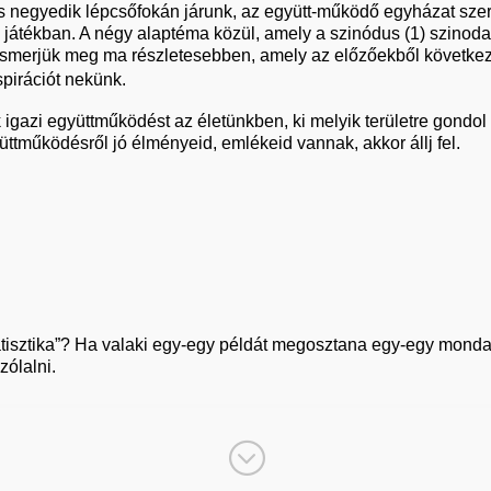
 negyedik lépcsőfokán járunk, az együtt-működő egyházat szeret
átékban. A négy alaptéma közül, amely a szinódus (1) szinodalitá
smerjük meg ma részletesebben, amely az előzőekből következik 
spirációt nekünk.
 igazi együttműködést az életünkben, ki melyik területre gondo
yüttműködésről jó élményeid, emlékeid vannak, akkor állj fel.
statisztika”? Ha valaki egy-egy példát megosztana egy-egy mon
ólalni.
;