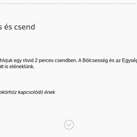
hívjuk egy rövid 2 perces csendben. A Bölcsesség és az Egység 
tt is eléneklünk.
epkörhöz kapcsolódó ének
;