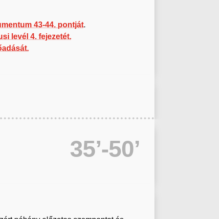
mentum 43-44. pontját
.
si levél 4. fejezetét.
őadását.
35’-50’