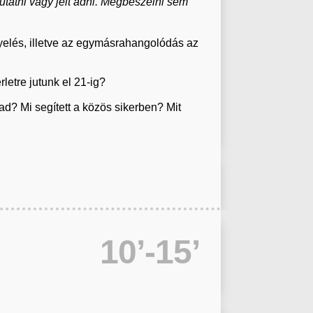
atni vagy jelt adni. Megbeszélni sem
gyelés, illetve az egymásrahangolódás az
rletre jutunk el 21-ig?
d? Mi segített a közös sikerben? Mit
10’-15’