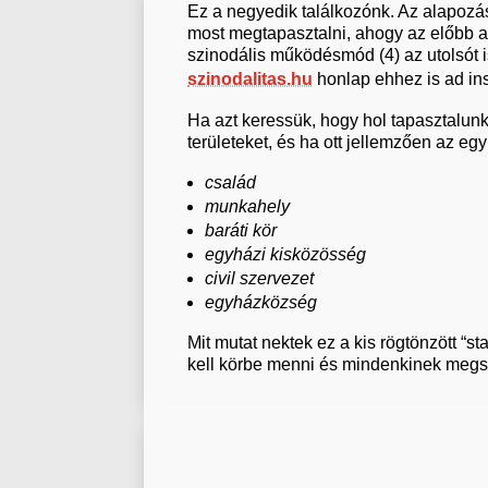
Ez a negyedik találkozónk. Az alapozás
most megtapasztalni, ahogy az előbb a j
szinodális működésmód (4) az utolsót i
szinodalitas.hu
honlap ehhez is ad in
Ha azt keressük, hogy hol tapasztalunk
területeket, és ha ott jellemzően az eg
család
munkahely
baráti kör
egyházi kisközösség
civil szervezet
egyházközség
Mit mutat nektek ez a kis rögtönzött “
kell körbe menni és mindenkinek megsz