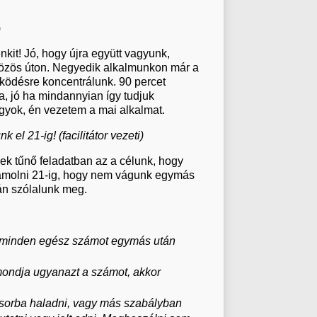
)
kit! Jó, hogy újra együtt vagyunk,
 közös úton. Negyedik alkalmunkon már a
űködésre koncentrálunk. 90 percet
a, jó ha mindannyian így tudjuk
gyok, én vezetem a mai alkalmat.
nk el 21-ig!
(facilitátor vezeti)
ek tűnő feladatban az a célunk, hogy
zámolni 21-ig, hogy nem vágunk egymás
án szólalunk meg.
l minden egész számot egymás után
ondja ugyanazt a számot, akkor
orba haladni, vagy más szabályban