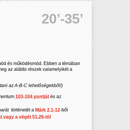
20’-35’
tmód és működésmód. Ebben a témában
meg az alábbi részek valamelyikét a
tani az A-B-C lehetőségekből!)
umentum
103-104 pontját
és az
barát történetét a
Márk 2,1-12
-ből
t
vagy a végét 51.26-tól