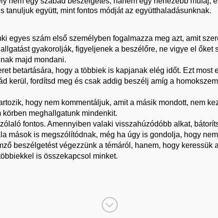
ly nem egy szabad beszélgetés, hanem egy nehezebb műfaj, ez
s tanuljuk együtt, mint fontos módját az együtthaladásunknak.
enki egyes szám első személyben fogalmazza meg azt, amit sze
lgatást gyakorolják, figyeljenek a beszélőre, ne vigye el őket s
ognak majd mondani.
eret betartására, hogy a többiek is kapjanak elég időt. Ezt mo
ád kerül, fordítsd meg és csak addig beszélj amíg a homoksze
artozik, hogy nem kommentáljuk, amit a másik mondott, nem ke
 körben meghallgatunk mindenkit.
aló fontos. Amennyiben valaki visszahúzódóbb alkat, bátoríts
ltala mások is megszólítódnak, még ha úgy is gondolja, hogy nem
mző beszélgetést végezzünk a témáról, hanem, hogy keressük 
többiekkel is összekapcsol minket.
;