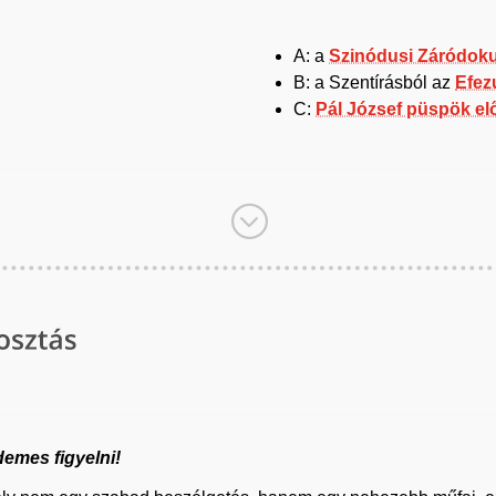
A: a
Szinódusi Záródoku
B: a Szentírásból az
Efezu
C:
Pál József püspök el
;
emes figyelni!