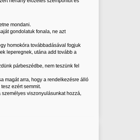
ért néhány előzetes szempontot és
retne mondani.
aját gondolatuk fonala, ne azt
st egy homokóra továbbadásával fogjuk
mek leperegnek, utána add tovább a
zdünk párbeszédbe, nem teszünk fel
a magát arra, hogy a rendelkezésre álló
 tesz ezért semmit.
a személyes viszonyulásunkat hozzá,