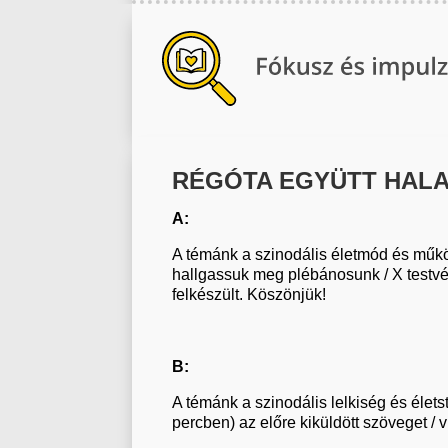
RÉGÓTA EGYÜTT HALA
A:
A témánk a szinodális életmód és mű
hallgassuk meg plébánosunk / X testvér
felkészült. Köszönjük!
B:
A témánk a szinodális lelkiség és életst
percben) az előre kiküldött szöveget / 